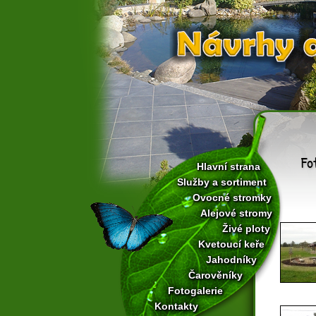
Fo
Hlavní strana
Služby a sortiment
Ovocné stromky
Alejové stromy
Živé ploty
Kvetoucí keře
Jahodníky
Čarověníky
Fotogalerie
Kontakty