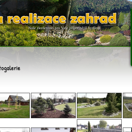
Naše zkušenosti pro Vaše příjemnější bydlení ...
togalerie