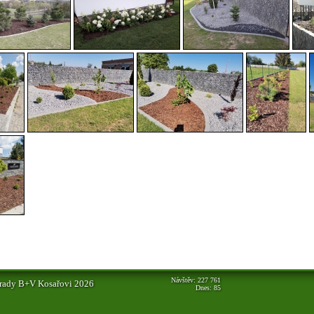
Návštěv: 227 761
rady B+V Kosařovi 2026
Dnes: 85